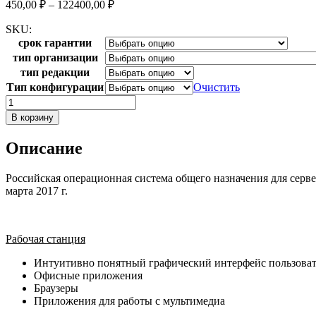
450,00
₽
–
122400,00
₽
SKU:
срок гарантии
тип организации
тип редакции
Тип конфигурации
Очистить
Количество
товара
В корзину
РЕД
ОС.
Описание
Стандартная
и
образовательная
Российская операционная система общего назначения для серве
редакции
марта 2017 г.
Рабочая станция
Интуитивно понятный графический интерфейс пользоват
Офисные приложения
Браузеры
Приложения для работы с мультимедиа